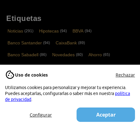
Etiquetas
Noticias
Hipotecas
BBVA
(291)
(94)
(94)
Banco Santander
CaixaBank
(94)
(89)
Banco Sabadell
Novedades
Ahorro
(86)
(80)
(65)
Cuentas bancarias
Bankinter
Tarjetas
(52)
(52)
(40)
Uso de cookies
Rechazar
ING
Financiación
Depósitos bancarios
(37)
(36)
(33)
Utilizamos cookies para personalizar y mejorar tu experiencia.
Noticias Tarjetas
Banco Mediolanum
Abanca
(33)
(33)
(31)
Puedes aceptarlas, configurarlas o saber más en nuestra
política
de privacidad
.
Hipotecas variables
Tarjetas de crédito
(28)
(26)
Aceptar
Kutxabank
Configurar
(25)
CrediMarket.com