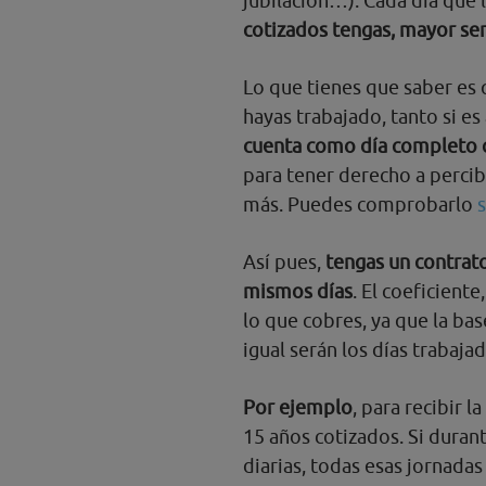
jubilación…). Cada día que 
cotizados tengas, mayor ser
Lo que tienes que saber es
hayas trabajado, tanto si es
cuenta como día completo 
para tener derecho a percibi
más. Puedes comprobarlo
Así pues,
tengas un contrato
mismos días
. El coeficient
lo que cobres, ya que la ba
igual serán los días trabaja
Por ejemplo
, para recibir 
15 años cotizados. Si duran
diarias, todas esas jornada