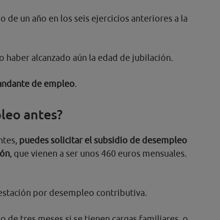
de un año en los seis ejercicios anteriores a la
o haber alcanzado aún la edad de jubilación.
mandante de empleo
.
mpleo antes?
ntes,
puedes solicitar el subsidio de desempleo
ión
, que vienen a ser unos 460 euros mensuales.
estación por desempleo contributiva.
 de tres meses si se tienen cargas familiares, o