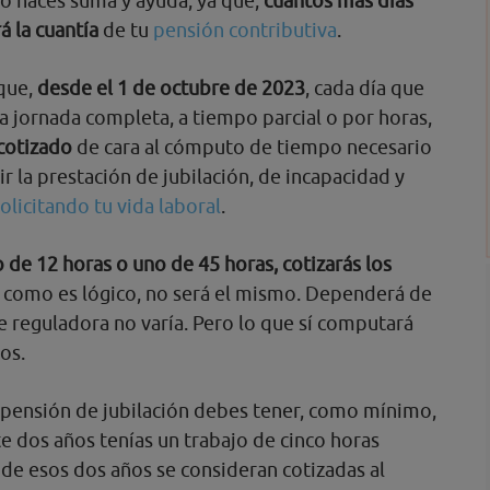
lo haces suma y ayuda, ya que,
cuantos más días
á la cuantía
de tu
pensión contributiva
.
 que,
desde el 1 de octubre de 2023
, cada día que
 a jornada completa, a tiempo parcial o por horas,
cotizado
de cara al cómputo de tiempo necesario
r la prestación de jubilación, de incapacidad y
solicitando tu vida laboral
.
 de 12 horas o uno de 45 horas, cotizarás los
e, como es lógico, no será el mismo. Dependerá de
se reguladora no varía. Pero lo que sí computará
dos.
la pensión de jubilación debes tener, como mínimo,
te dos años tenías un trabajo de cinco horas
s de esos dos años se consideran cotizadas al