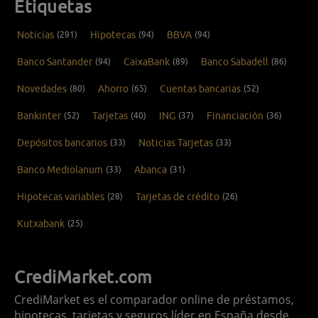
Etiquetas
Noticias
(291)
Hipotecas
(94)
BBVA
(94)
Banco Santander
(94)
CaixaBank
(89)
Banco Sabadell
(86)
Novedades
(80)
Ahorro
(65)
Cuentas bancarias
(52)
Bankinter
(52)
Tarjetas
(40)
ING
(37)
Financiación
(36)
Depósitos bancarios
(33)
Noticias Tarjetas
(33)
Banco Mediolanum
(33)
Abanca
(31)
Hipotecas variables
(28)
Tarjetas de crédito
(26)
Kutxabank
(25)
CrediMarket.com
CrediMarket es el comparador online de préstamos,
hipotecas, tarjetas y seguros líder en España desde