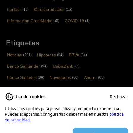
Euríbor
Otros productos
(16)
(15)
Información CrediMarket
COVID-19
(5)
(1)
Etiquetas
Noticias
Hipotecas
BBVA
(291)
(94)
(94)
Banco Santander
CaixaBank
(94)
(89)
Banco Sabadell
Novedades
Ahorro
(86)
(80)
(65)
Cuentas bancarias
Bankinter
Tarjetas
(52)
(52)
(40)
Uso de cookies
Rechazar
ING
Financiación
Depósitos bancarios
(37)
(36)
(33)
Utilizamos cookies para personalizar y mejorar tu experiencia.
Noticias Tarjetas
Banco Mediolanum
Abanca
(33)
(33)
(31)
Puedes aceptarlas, configurarlas o saber más en nuestra
política
de privacidad
.
Hipotecas variables
Tarjetas de crédito
(28)
(26)