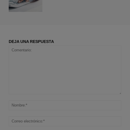
DEJA UNA RESPUESTA
Comentario:
Nom
Corr
elec