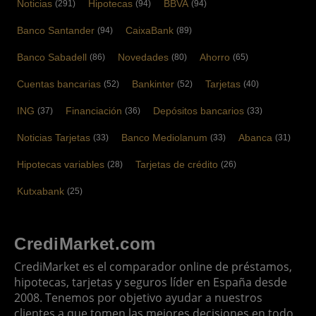
Noticias
Hipotecas
BBVA
(291)
(94)
(94)
Banco Santander
CaixaBank
(94)
(89)
Banco Sabadell
Novedades
Ahorro
(86)
(80)
(65)
Cuentas bancarias
Bankinter
Tarjetas
(52)
(52)
(40)
ING
Financiación
Depósitos bancarios
(37)
(36)
(33)
Noticias Tarjetas
Banco Mediolanum
Abanca
(33)
(33)
(31)
Hipotecas variables
Tarjetas de crédito
(28)
(26)
Kutxabank
(25)
CrediMarket.com
CrediMarket es el comparador online de préstamos,
hipotecas, tarjetas y seguros líder en España desde
2008. Tenemos por objetivo ayudar a nuestros
clientes a que tomen las mejores decisiones en todo