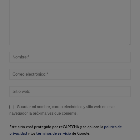
Comentario:
Nom
Corr
elec
Sitio
web
Guardar mi nombre, correo electrónico y sitio web en este
navegador la próxima vez que comente.
Este sitio está protegido por reCAPTCHA y se aplican la
política de
privacidad
y los
términos de servicio
de Google.