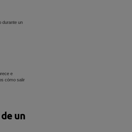
ro durante un
urece e
os cómo salir
 de un