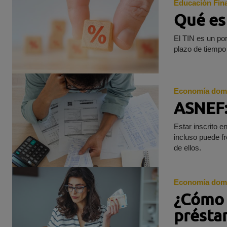
Educación Fin
Qué es
El TIN es un por
plazo de tiempo
Economía dom
ASNEF:
Estar inscrito 
incluso puede fr
de ellos.
Economía dom
¿Cómo 
présta