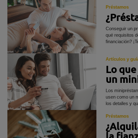
Préstamos
¿Prést
Conseguir un pr
qué requisitos deb
Artículos y guí
Lo que 
un min
Los minipréstam
usen como un mé
Préstamos
¿Alquil
la fian