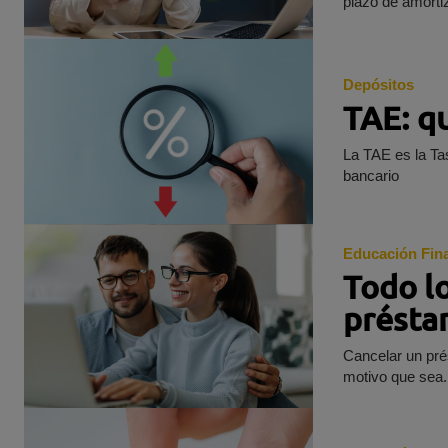
plazo de amorti
Depósitos
TAE: q
La TAE es la Tas
bancario
Educación Fin
Todo lo
présta
Cancelar un pré
motivo que sea.