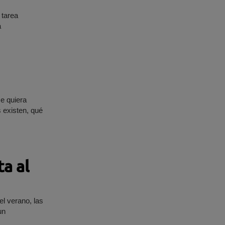
 tarea
a
se quiera
 existen, qué
ta al
el verano, las
un