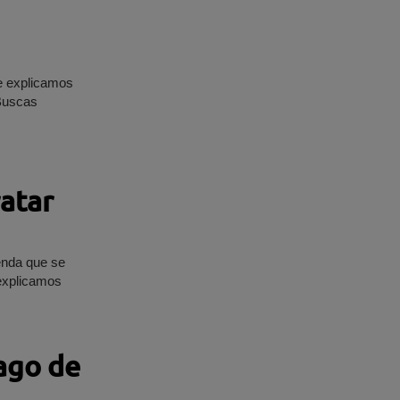
Te explicamos
atar
enda que se
explicamos
ago de