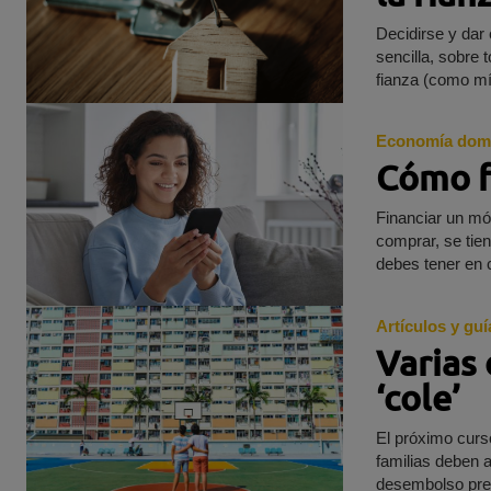
Decidirse y dar 
sencilla, sobre t
fianza (como mí
Economía dom
Cómo f
Financiar un móv
comprar, se tie
debes tener en c
Artículos y guí
Varias 
‘cole’
El próximo curso
familias deben a
desembolso prev