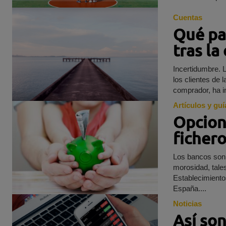
Cuentas
Qué pas
tras l
Incertidumbre. 
los clientes de 
Artículos y guí
Opcion
ficher
Los bancos son 
morosidad, tal
Establecimiento
España....
Noticias
Así son