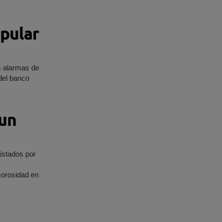
opular
s alarmas de
del banco
 un
istados por
morosidad en