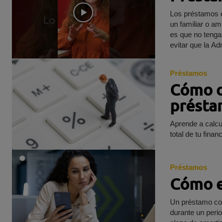
Los préstamos e
un familiar o a
es que no tenga
evitar que la Ad
Préstamos
Cómo ca
présta
Aprende a calcu
total de tu finan
Préstamos
Cómo e
Un préstamo con
durante un perio