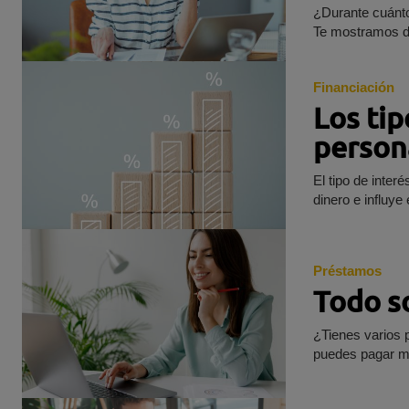
¿Durante cuánto
Te mostramos dó
Financiación
Los tip
person
El tipo de inter
Préstamos
Todo s
¿Tienes varios 
puedes pagar m