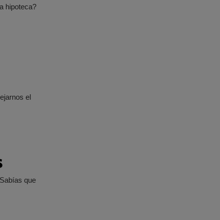
a hipoteca?
ejarnos el
s
¿Sabías que