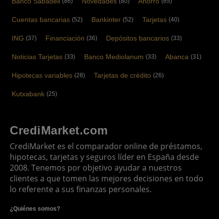
Banco Sabadell
Novedades
Ahorro
(86)
(80)
(65)
Cuentas bancarias
Bankinter
Tarjetas
(52)
(52)
(40)
ING
Financiación
Depósitos bancarios
(37)
(36)
(33)
Noticias Tarjetas
Banco Mediolanum
Abanca
(33)
(33)
(31)
Hipotecas variables
Tarjetas de crédito
(28)
(26)
Kutxabank
(25)
CrediMarket.com
CrediMarket es el comparador online de préstamos,
hipotecas, tarjetas y seguros líder en España desde
2008. Tenemos por objetivo ayudar a nuestros
clientes a que tomen las mejores decisiones en todo
lo referente a sus finanzas personales.
¿Quiénes somos?