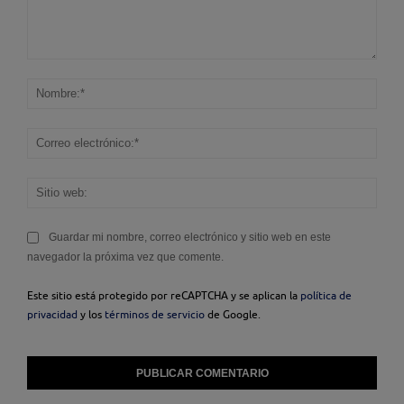
Comentario:
Nom
Corr
elec
Sitio
web
Guardar mi nombre, correo electrónico y sitio web en este
navegador la próxima vez que comente.
Este sitio está protegido por reCAPTCHA y se aplican la
política de
privacidad
y los
términos de servicio
de Google.