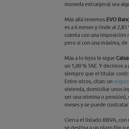
moneda extranjera) sea alg
Más allá tenemos
EVO Banco
es a 6 meses y rinde al 2,8
cuenta con una imposición m
pero sí con una máxima, de 
Más a lo lejos le sigue
Caix
un 1,00 % TAE. Y decimos a 
siempre que el titular contr
Entre otros, citan: un
seguro
vivienda, domiciliar unos 
ser una nómina o pensión), e
meses y se puede contratar 
Cierra el listado BBVA, co
se destina a un plazo fijo y