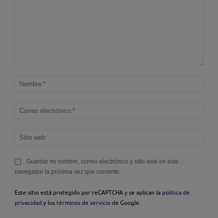
Comentario:
Nom
Corr
elec
Sitio
web
Guardar mi nombre, correo electrónico y sitio web en este
navegador la próxima vez que comente.
Este sitio está protegido por reCAPTCHA y se aplican la
política de
privacidad
y los
términos de servicio
de Google.