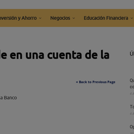
nversión y Ahorro
Negocios
Educación Financiera
de en una cuenta de la
Ú
Q
« Back to Previous Page
co
4 
xa Banco
To
4 
Op
30