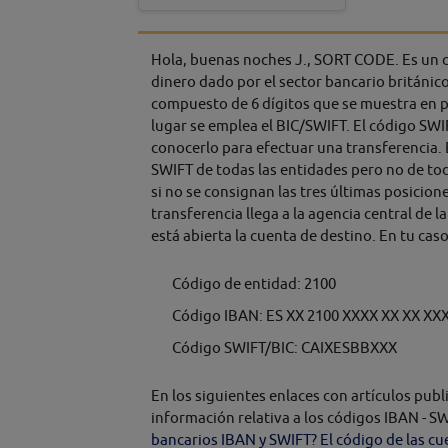
Hola, buenas noches J., SORT CODE. Es un có
dinero dado por el sector bancario británic
compuesto de 6 dígitos que se muestra en p
lugar se emplea el BIC/SWIFT. El código SWI
conocerlo para efectuar una transferencia. 
SWIFT de todas las entidades pero no de to
si no se consignan las tres últimas posicione
transferencia llega a la agencia central de 
está abierta la cuenta de destino. En tu caso
Código de entidad: 2100
Código IBAN: ES XX 2100 XXXX XX XX XX
Código SWIFT/BIC: CAIXESBBXXX
En los siguientes enlaces con artículos pub
información relativa a los códigos IBAN - S
bancarios IBAN y SWIFT?
El código de las cu