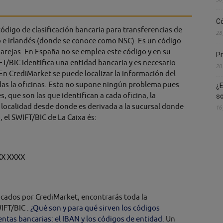
Có
digo de clasificación bancaria para transferencias de
28
o e irlandés (donde se conoce como NSC). Es un código
arejas. En España no se emplea este código y en su
Pr
FT/BIC identifica una entidad bancaria y es necesario
20
En CrediMarket se puede localizar la información del
das la oficinas. Esto no supone ningún problema pues
¿E
s, que son las que identifican a cada oficina, la
s
la localidad desde donde es derivada a la sucursal donde
16
, el SWIFT/BIC de La Caixa és:
XX XXXX
licados por CrediMarket, encontrarás toda la
WIFT/BIC .
¿Qué son y para qué sirven los códigos
entas bancarias: el IBAN y los códigos de entidad.
Un