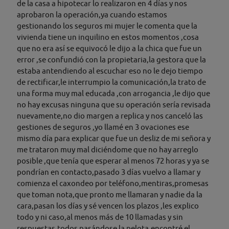
de la casa a hipotecar lo realizaron en 4 días y nos
aprobaron la operación,ya cuando estamos
gestionando los seguros mi mujer le comenta que la
vivienda tiene un inquilino en estos momentos ,cosa
que no era así se equivocó le dijo a la chica que fue un
error ,se confundió con la propietaria,la gestora que la
estaba antendiendo al escuchar eso no le dejo tiempo
de rectificar,le interrumpio la comunicación,la trato de
una forma muy mal educada ,con arrogancia ,le dijo que
no hay excusas ninguna que su operación sería revisada
nuevamente,no dio margen a replica y nos canceló las
gestiones de seguros ,yo llamé en 3 ovaciones ese
mismo día para explicar que fue un desliz de mi señora y
me trataron muy mal diciéndome que no hay arreglo
posible ,que tenía que esperar al menos 72 horas y ya se
pondrían en contacto,pasado 3 días vuelvo a llamar y
comienza el caxondeo por teléfono,mentiras,promesas
que toman nota,que pronto me llamaran y nadie da la
cara,pasan los días y sé vencen los plazos ,les explico
todo y ni caso,al menos más de 10 llamadas y sin
respuestas,todos pasándose la pelota,encontré el