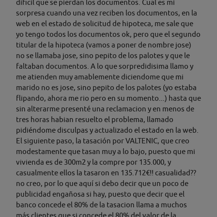
dificil que se pierdan los documentos. Cual es mi
sorpresa cuando una vez reciben los documentos, en la
web en el estado de solicitud de hipoteca, me sale que
yo tengo todos los documentos ok, pero que el segundo
titular de la hipoteca (vamos a poner de nombre jose)
no se llamaba jose, sino pepito de los palotes y que le
faltaban documentos. A lo que sorpredidisima llamo y
me atienden muy amablemente diciendome que mi
marido no es jose, sino pepito de los palotes (yo estaba
flipando, ahora me rio pero en su momento...) hasta que
sin alterarme presenté una reclamacion y en menos de
tres horas habian resuelto el problema, llamado
pidiéndome disculpas y actualizado el estado en la web.
El siguiente paso, la tasación por VALTENIC, que creo
modestamente que tasan muy a lo bajo, puesto que mi
vivienda es de 300m2 y la compre por 135.000, y
casualmente ellos la tasaron en 135.712€!! casualidad??
no creo, por lo que aquí si debo decir que un poco de
publicidad engañosa si hay, puesto que decir que el
banco concede el 80% de la tasacion llama a muchos
más clientes que si concede el 80% del valor de la