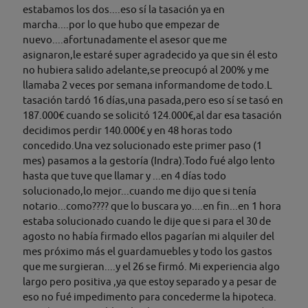
estabamos los dos....eso sí la tasación ya en
marcha....por lo que hubo que empezar de
nuevo....afortunadamente el asesor que me
asignaron,le estaré super agradecido ya que sin él esto
no hubiera salido adelante,se preocupó al 200% y me
llamaba 2 veces por semana informandome de todo.L
tasación tardó 16 días,una pasada,pero eso sí se tasó en
187.000€ cuando se solicitó 124.000€,al dar esa tasación
decidimos perdir 140.000€ y en 48 horas todo
concedido.Una vez solucionado este primer paso (1
mes) pasamos a la gestoría (Indra).Todo fué algo lento
hasta que tuve que llamar y ...en 4 días todo
solucionado,lo mejor...cuando me dijo que si tenía
notario...como???? que lo buscara yo....en fin...en 1 hora
estaba solucionado cuando le dije que si para el 30 de
agosto no había firmado ellos pagarían mi alquiler del
mes próximo más el guardamuebles y todo los gastos
que me surgieran....y el 26 se firmó. Mi experiencia algo
largo pero positiva ,ya que estoy separado y a pesar de
eso no fué impedimento para concederme la hipoteca.