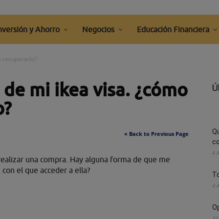
nversión y Ahorro
Negocios
Educación Financiera
o recuperarlo?
 de mi ikea visa. ¿cómo
Ú
o?
Q
« Back to Previous Page
co
4 
o realizar una compra. Hay alguna forma de que me
 con el que acceder a ella?
To
4 
Op
30