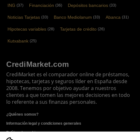
ING
Financiación
Depósitos bancarios
(37)
(36)
(33)
Noticias Tarjetas
Banco Mediolanum
Abanca
(33)
(33)
(31)
Hipotecas variables
Tarjetas de crédito
(28)
(26)
Kutxabank
(25)
CrediMarket.com
CrediMarket es el comparador online de préstamos,
hipotecas, tarjetas y seguros líder en España desde
2008. Tenemos por objetivo ayudar a nuestros
clientes a que tomen las mejores decisiones en todo
lo referente a sus finanzas personales.
¿Quiénes somos?
Información legal y condiciones generales
Política de cookies