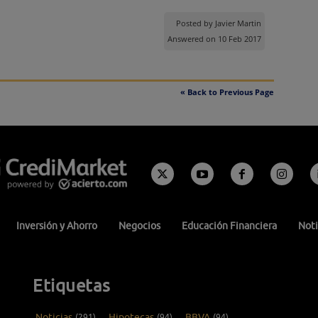
Posted by
Javier Martin
Answered on 10 Feb 2017
« Back to Previous Page
Inversión y Ahorro
Negocios
Educación Financiera
Noti
Etiquetas
Noticias
(291)
Hipotecas
(94)
BBVA
(94)