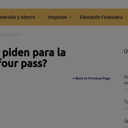
nversión y Ahorro
Negocios
Educación Financiera
arrefour pass?
 piden para la
Ú
four pass?
Q
« Back to Previous Page
co
4 
To
4 
Op
30