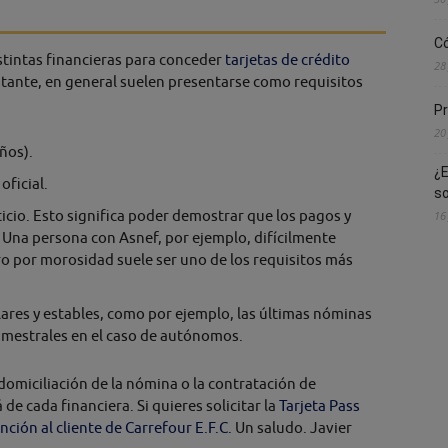
Có
istintas financieras para conceder
tarjetas de crédito
28
stante, en general suelen presentarse como requisitos
Pr
20
ños).
¿E
ficial.
s
icio. Esto significa poder demostrar que los pagos y
16
. Una persona con Asnef, por ejemplo, difícilmente
ro por morosidad suele ser uno de los requisitos más
lares y estables, como por ejemplo, las últimas nóminas
imestrales en el caso de autónomos.
domiciliación de la nómina o la contratación de
e cada financiera. Si quieres solicitar la
Tarjeta Pass
nción al cliente de Carrefour E.F.C.
Un saludo. Javier