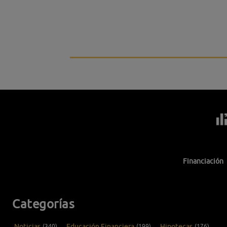
Financiación
Categorías
Noticias
(340)
Educación Financiera
(199)
Hipotecas
(176)