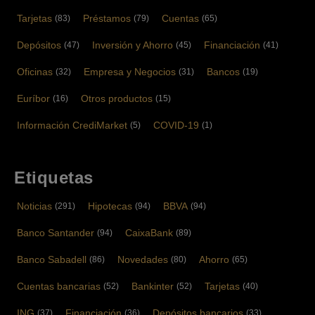
Tarjetas
Préstamos
Cuentas
(83)
(79)
(65)
Depósitos
Inversión y Ahorro
Financiación
(47)
(45)
(41)
Oficinas
Empresa y Negocios
Bancos
(32)
(31)
(19)
Euríbor
Otros productos
(16)
(15)
Información CrediMarket
COVID-19
(5)
(1)
Etiquetas
Noticias
Hipotecas
BBVA
(291)
(94)
(94)
Banco Santander
CaixaBank
(94)
(89)
Banco Sabadell
Novedades
Ahorro
(86)
(80)
(65)
Cuentas bancarias
Bankinter
Tarjetas
(52)
(52)
(40)
ING
Financiación
Depósitos bancarios
(37)
(36)
(33)