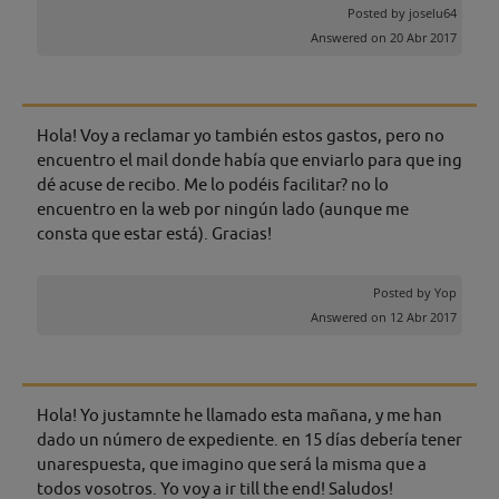
Posted by
joselu64
Answered on 20 Abr 2017
Hola! Voy a reclamar yo también estos gastos, pero no
encuentro el mail donde había que enviarlo para que ing
dé acuse de recibo. Me lo podéis facilitar? no lo
encuentro en la web por ningún lado (aunque me
consta que estar está). Gracias!
Posted by
Yop
Answered on 12 Abr 2017
Hola! Yo justamnte he llamado esta mañana, y me han
dado un número de expediente. en 15 días debería tener
unarespuesta, que imagino que será la misma que a
todos vosotros. Yo voy a ir till the end! Saludos!