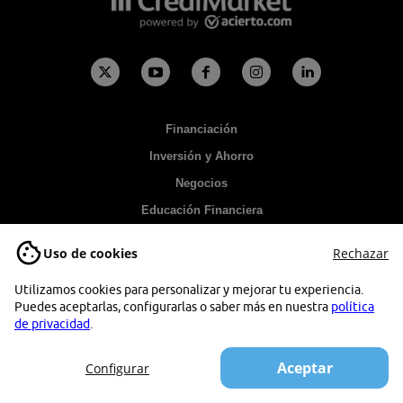
Financiación
Inversión y Ahorro
Negocios
Educación Financiera
Noticias
Uso de cookies
Rechazar
FAQs
Utilizamos cookies para personalizar y mejorar tu experiencia.
Puedes aceptarlas, configurarlas o saber más en nuestra
política
Categorías
de privacidad
.
Noticias
Educación Financiera
Hipotecas
(340)
(199)
(176)
Aceptar
Configurar
Economía doméstica
Artículos y guías
(148)
(86)