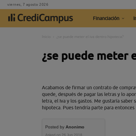
viernes, 7 agosto 2026
Financiación
I
Inicio
¿se puede meter el iva dentro hipoteca?
¿se puede meter e
Acabamos de firmar un contrato de comprav
quede, después de pagar las letras y lo ap
letra, el Iva y los gastos. Me gustaría saber
hipoteca. Pues tendría parte para entonces
Posted by
Anonimo
Asked on 26 Jun 2018