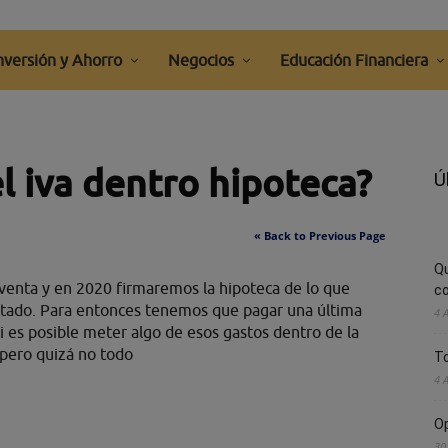
nversión y Ahorro
Negocios
Educación Financiera
l iva dentro hipoteca?
Ú
« Back to Previous Page
Q
enta y en 2020 firmaremos la hipoteca de lo que
co
ortado. Para entonces tenemos que pagar una última
4 
 si es posible meter algo de esos gastos dentro de la
 pero quizá no todo
To
4 
Op
30