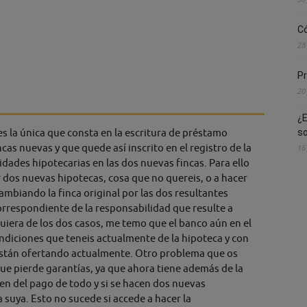
Có
28
Pr
20
¿E
es la única que consta en la escritura de préstamo
s
cas nuevas y que quede así inscrito en el registro de la
16
idades hipotecarias en las dos nuevas fincas. Para ello
r dos nuevas hipotecas, cosa que no quereis, o a hacer
biando la finca original por las dos resultantes
orrespondiente de la responsabilidad que resulte a
uiera de los dos casos, me temo que el banco aún en el
ndiciones que teneis actualmente de la hipoteca y con
e están ofertando actualmente. Otro problema que os
ue pierde garantías, ya que ahora tiene además de la
en del pago de todo y si se hacen dos nuevas
a suya. Esto no sucede si accede a hacer la