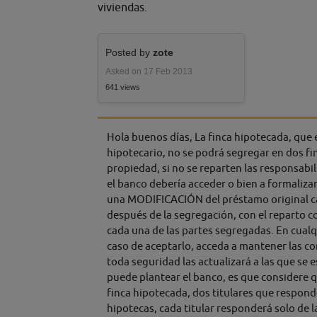
viviendas.
Posted by
zote
Asked on 17 Feb 2013
641 views
Hola buenos días, La finca hipotecada, que 
hipotecario, no se podrá segregar en dos fin
propiedad, si no se reparten las responsabil
el banco debería acceder o bien a formaliza
una MODIFICACIÓN del préstamo original cam
después de la segregación, con el reparto c
cada una de las partes segregadas. En cualq
caso de aceptarlo, acceda a mantener las co
toda seguridad las actualizará a las que s
puede plantear el banco, es que considere q
finca hipotecada, dos titulares que respond
hipotecas, cada titular responderá solo de l