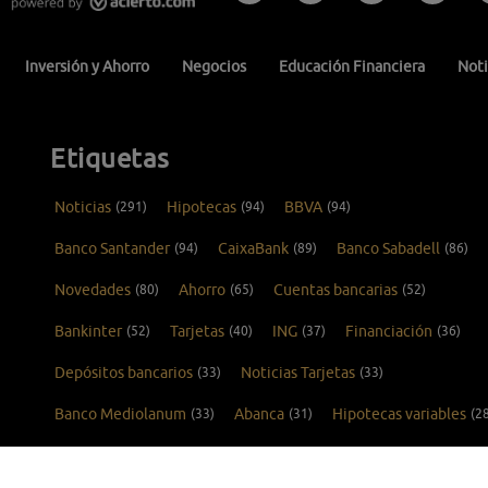
Inversión y Ahorro
Negocios
Educación Financiera
Noti
Etiquetas
Noticias
(291)
Hipotecas
(94)
BBVA
(94)
Banco Santander
(94)
CaixaBank
(89)
Banco Sabadell
(86)
Novedades
(80)
Ahorro
(65)
Cuentas bancarias
(52)
Bankinter
(52)
Tarjetas
(40)
ING
(37)
Financiación
(36)
Depósitos bancarios
(33)
Noticias Tarjetas
(33)
Banco Mediolanum
(33)
Abanca
(31)
Hipotecas variables
(2
Tarjetas de crédito
(26)
Kutxabank
(25)