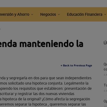
nversión y Ahorro
Negocios
Educación Financiera
a
ienda manteniendo la
Ú
Q
« Back to Previous Page
co
4 
nda y segregarla en dos para que sean independientes
emos solicitado una hipoteca conjunta. Legalmente la
To
piendo los requisitos que establecen: presentación de
4 
criturar y registrar las dos nuevas viviendas
a hipoteca de la original? ¿Cómo afecta la segregación
Op
queremos separar la hipoteca , queremos separar las
30