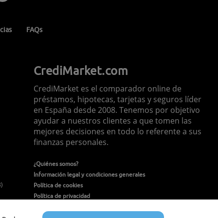
cias
FAQs
CrediMarket.com
CrediMarket es el comparador online de
préstamos, hipotecas, tarjetas y seguros líder
en España desde 2008. Tenemos por objetivo
ayudar a nuestros clientes a que tomen las
mejores decisiones en todo lo referente a sus
finanzas personales.
¿Quiénes somos?
Información legal y condiciones generales
8)
Política de cookies
Política de privacidad
Política de seguridad de la información
Contacto