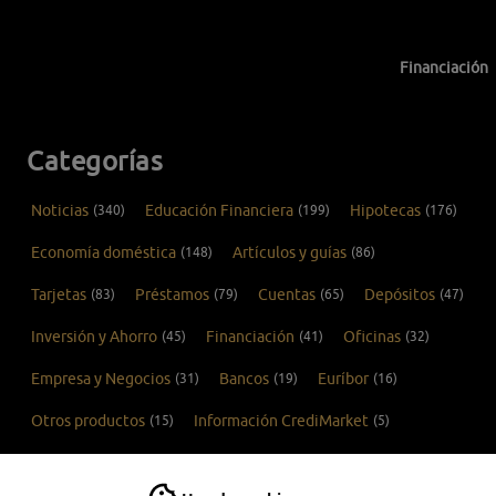
Financiación
Categorías
Noticias
(340)
Educación Financiera
(199)
Hipotecas
(176)
Economía doméstica
(148)
Artículos y guías
(86)
Tarjetas
(83)
Préstamos
(79)
Cuentas
(65)
Depósitos
(47)
Inversión y Ahorro
(45)
Financiación
(41)
Oficinas
(32)
Empresa y Negocios
(31)
Bancos
(19)
Euríbor
(16)
Otros productos
(15)
Información CrediMarket
(5)
COVID-19
(1)