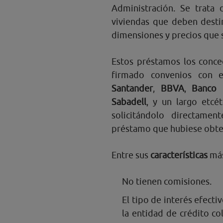
Administración. Se trata 
viviendas que deben desti
dimensiones y precios que 
Estos préstamos los conce
firmado convenios con e
Santander
,
BBVA
,
Banco 
Sabadell
, y un largo etcé
solicitándolo directame
préstamo que hubiese obten
Entre sus
características
más
No tienen comisiones.
El tipo de interés efecti
la entidad de crédito co