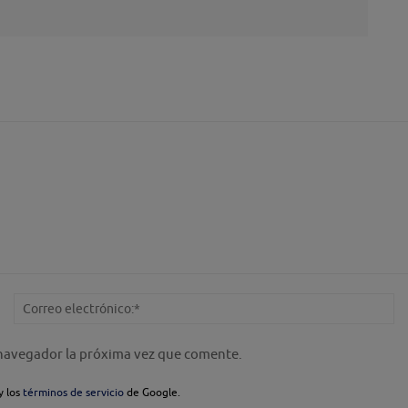
Nombre:*
Co
el
 navegador la próxima vez que comente.
y los
términos de servicio
de Google.