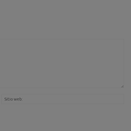
rreo
Siti
ectrónico:*
web