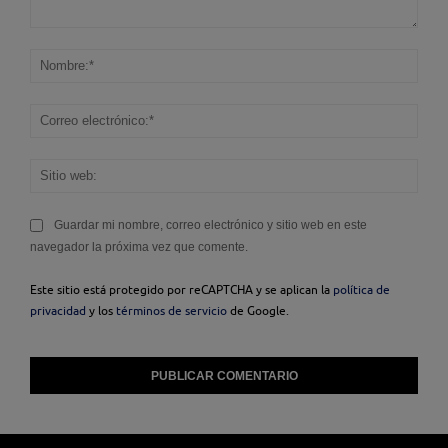
Comentario:
Nom
Corr
elec
Sitio
web
Guardar mi nombre, correo electrónico y sitio web en este
navegador la próxima vez que comente.
Este sitio está protegido por reCAPTCHA y se aplican la
política de
privacidad
y los
términos de servicio
de Google.