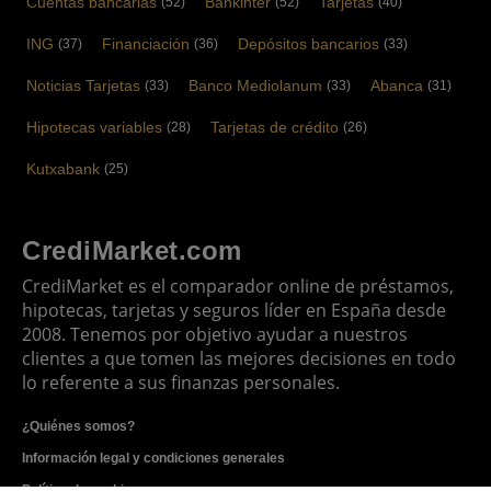
Cuentas bancarias
Bankinter
Tarjetas
(52)
(52)
(40)
ING
Financiación
Depósitos bancarios
(37)
(36)
(33)
Noticias Tarjetas
Banco Mediolanum
Abanca
(33)
(33)
(31)
Hipotecas variables
Tarjetas de crédito
(28)
(26)
Kutxabank
(25)
CrediMarket.com
CrediMarket es el comparador online de préstamos,
hipotecas, tarjetas y seguros líder en España desde
2008. Tenemos por objetivo ayudar a nuestros
clientes a que tomen las mejores decisiones en todo
lo referente a sus finanzas personales.
¿Quiénes somos?
Información legal y condiciones generales
Política de cookies