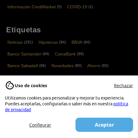
Información CrediMarket
COVID-19
(5)
(1)
Etiquetas
Noticias
Hipotecas
BBVA
(291)
(94)
(94)
Banco Santander
CaixaBank
(94)
(89)
Banco Sabadell
Novedades
Ahorro
(86)
(80)
(65)
Cuentas bancarias
Bankinter
Tarjetas
(52)
(52)
(40)
Uso de cookies
Rechazar
ING
Financiación
Depósitos bancarios
(37)
(36)
(33)
Utilizamos cookies para personalizar y mejorar tu experiencia.
Noticias Tarjetas
Banco Mediolanum
Abanca
(33)
(33)
(31)
Puedes aceptarlas, configurarlas o saber más en nuestra
política
de privacidad
.
Hipotecas variables
Tarjetas de crédito
(28)
(26)
Aceptar
Kutxabank
Configurar
(25)