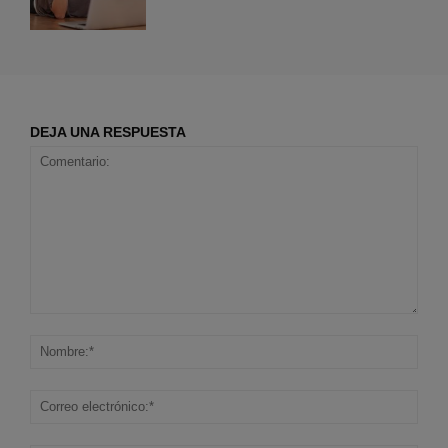
DEJA UNA RESPUESTA
Comentario:
Nom
Corr
elec