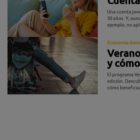
Cuenta
Una cuenta jove
30 años. Y, aun
ejemplo, no apl
Economía domé
Verano 
y cómo
El programa Ver
edición. Descub
cómo beneficia