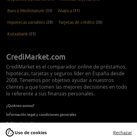
Banco Mediolanum
(33)
Abanca
(31)
Hipotecas variables
(28)
Tarjetas de crédito
(26)
Kutxabank
(25)
CrediMarket.com
CrediMarket es el comparador online de préstamos,
hipotecas, tarjetas y seguros líder en España desde
2008. Tenemos por objetivo ayudar a nuestros
clientes a que tomen las mejores decisiones en todo
lo referente a sus finanzas personales.
¿Quiénes somos?
Información legal y condiciones generales
Política de cookies
Uso de cookies
Rechazar
Política de privacidad