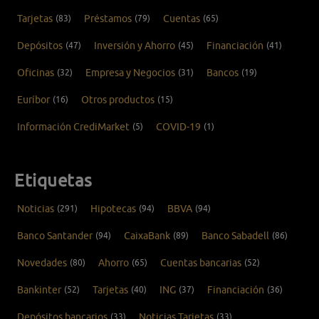
Tarjetas
(83)
Préstamos
(79)
Cuentas
(65)
Depósitos
(47)
Inversión y Ahorro
(45)
Financiación
(41)
Oficinas
(32)
Empresa y Negocios
(31)
Bancos
(19)
Euríbor
(16)
Otros productos
(15)
Información CrediMarket
(5)
COVID-19
(1)
Etiquetas
Noticias
(291)
Hipotecas
(94)
BBVA
(94)
Banco Santander
(94)
CaixaBank
(89)
Banco Sabadell
(86)
Novedades
(80)
Ahorro
(65)
Cuentas bancarias
(52)
Bankinter
(52)
Tarjetas
(40)
ING
(37)
Financiación
(36)
Depósitos bancarios
(33)
Noticias Tarjetas
(33)