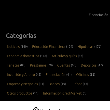
Financiación
Categorías
Noticias
(340)
Educación Financiera
(199)
Hipotecas
(176)
Economía doméstica
(148)
Artículos y guías
(86)
Tarjetas
(83)
Préstamos
(79)
Cuentas
(65)
Depósitos
(47)
Inversión y Ahorro
(45)
Financiación
(41)
Oficinas
(32)
Empresa y Negocios
(31)
Bancos
(19)
Euríbor
(16)
Otros productos
(15)
Información CrediMarket
(5)
COVID-19
(1)