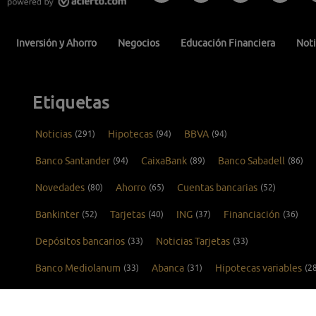
Inversión y Ahorro
Negocios
Educación Financiera
Noti
Etiquetas
Noticias
(291)
Hipotecas
(94)
BBVA
(94)
Banco Santander
(94)
CaixaBank
(89)
Banco Sabadell
(86)
Novedades
(80)
Ahorro
(65)
Cuentas bancarias
(52)
Bankinter
(52)
Tarjetas
(40)
ING
(37)
Financiación
(36)
Depósitos bancarios
(33)
Noticias Tarjetas
(33)
Banco Mediolanum
(33)
Abanca
(31)
Hipotecas variables
(2
Tarjetas de crédito
(26)
Kutxabank
(25)