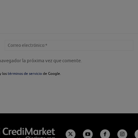
Nombre:*
Co
el
 navegador la próxima vez que comente.
y los
términos de servicio
de Google.