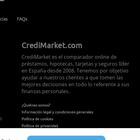
cias
FAQs
CrediMarket.com
CrediMarket es el comparador online de
préstamos, hipotecas, tarjetas y seguros líder
en España desde 2008. Tenemos por objetivo
ayudar a nuestros clientes a que tomen las
mejores decisiones en todo lo referente a sus
finanzas personales.
¿Quiénes somos?
Información legal y condiciones generales
8)
Política de cookies
Política de privacidad
Política de seguridad de la información
Contacto