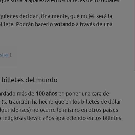
que su cara aparezca en los billetes de 10 dólares.
uienes decidan, finalmente, qué mujer será la
illete. Podrán hacerlo
votando
a través de una
strar
 billetes del mundo
tardado más de
100 años
en poner una cara de
 (la tradición ha hecho que en los billetes de dólar
dounidenses) no ocurre lo mismo en otros países
 religiosas llevan años apareciendo en los billetes