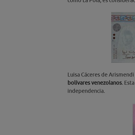
como La Pola, es considerad
Luisa Cáceres de Arismendi 
bolívares venezolanos
. Est
independencia.