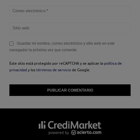
Corr
elec
Sitio
web
Guardar mi nombre, correo electrónico y sitio web en este
navegador la próxima vez que comente.
Este sitio está protegido por reCAPTCHA y se aplican la
política de
privacidad
y los
términos de servicio
de Google.