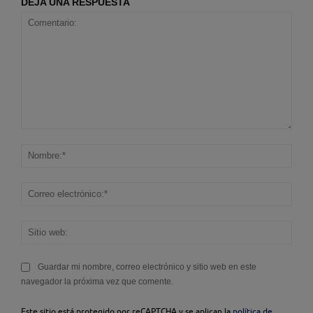
DEJA UNA RESPUESTA
Comentario:
Nom
Corr
elec
Sitio
web
Guardar mi nombre, correo electrónico y sitio web en este
navegador la próxima vez que comente.
Este sitio está protegido por reCAPTCHA y se aplican la
política de