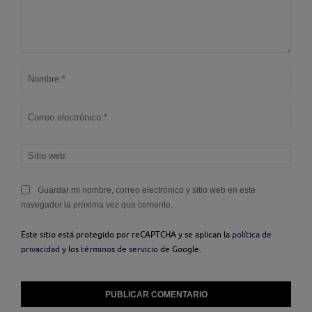
Comentario:
Nom
Corr
elec
Sitio
web
Guardar mi nombre, correo electrónico y sitio web en este
navegador la próxima vez que comente.
Este sitio está protegido por reCAPTCHA y se aplican la
política de
privacidad
y los
términos de servicio
de Google.