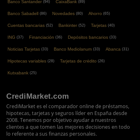
Banco Santander
CaixaBank
(94)
(89)
Banco Sabadell
Novedades
Ahorro
(86)
(80)
(65)
Cuentas bancarias
Bankinter
Tarjetas
(52)
(52)
(40)
ING
Financiación
Depósitos bancarios
(37)
(36)
(33)
Noticias Tarjetas
Banco Mediolanum
Abanca
(33)
(33)
(31)
Hipotecas variables
Tarjetas de crédito
(28)
(26)
Kutxabank
(25)
CrediMarket.com
CrediMarket es el comparador online de préstamos,
hipotecas, tarjetas y seguros líder en España desde
2008. Tenemos por objetivo ayudar a nuestros
clientes a que tomen las mejores decisiones en todo
lo referente a sus finanzas personales.