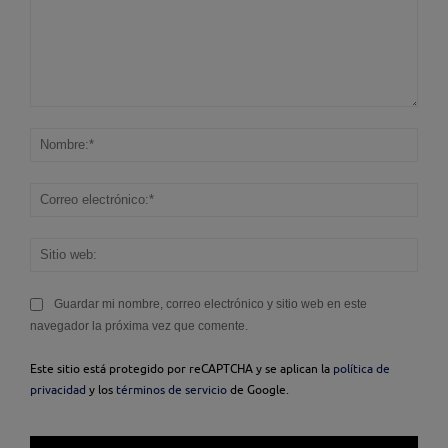
Comentario:
Nom
Corr
elec
Sitio
web
Guardar mi nombre, correo electrónico y sitio web en este
navegador la próxima vez que comente.
Este sitio está protegido por reCAPTCHA y se aplican la
política de
privacidad
y los
términos de servicio
de Google.