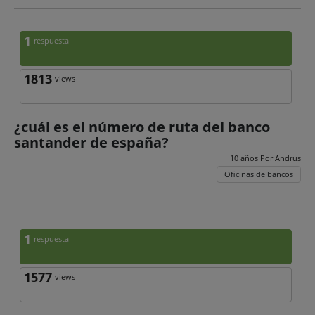
1
respuesta
1813
views
¿cuál es el número de ruta del banco
santander de españa?
10 años Por
Andrus
Oficinas de bancos
1
respuesta
1577
views