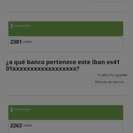
3
respuestas
2381
views
¿a qué banco pertenece este iban es41
01xxxxxxxxxxxxxxxxxx?
11 años Por
goe444
Oficinas de bancos
2
respuestas
2262
views