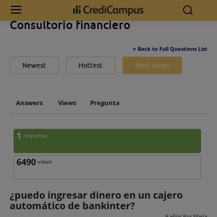
Inicio
Consultorio financiero
Consultorio financiero
« Back to Full Questions List
Newest
Hottest
Most views
Answers
Views
Pregunta
1
respuesta
6490
views
¿puedo ingresar dinero en un cajero
automático de bankinter?
9 años Por
Maria