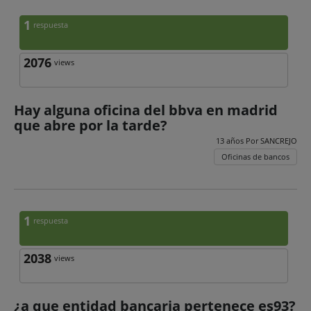
1
respuesta
2076
views
Hay alguna oficina del bbva en madrid
que abre por la tarde?
13 años Por
SANCREJO
Oficinas de bancos
1
respuesta
2038
views
¿a que entidad bancaria pertenece es93?