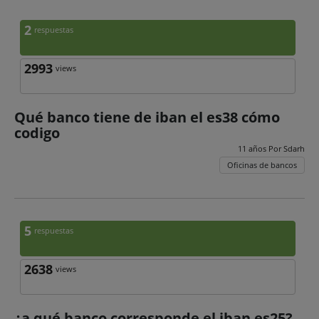
2
respuestas
2993
views
Qué banco tiene de iban el es38 cómo
codigo
11 años Por
Sdarh
Oficinas de bancos
5
respuestas
2638
views
¿a qué banco corresponde el iban es25?