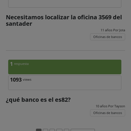
Necesitamos localizar la oficina 3569 del
santader
11 años Por
Jota
Oficinas de bancos
1
respuesta
1093
views
¿qué banco es el es82?
10 años Por
Tayson
Oficinas de bancos