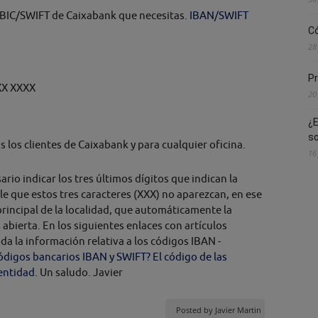
o BIC/SWIFT de Caixabank que necesitas.
IBAN/SWIFT
Có
28
Pr
XX XXXX
20
¿E
s
 los clientes de Caixabank y para cualquier oficina.
16
rio indicar los tres últimos dígitos que indican la
ble que estos tres caracteres (XXX) no aparezcan, en ese
a principal de la localidad, que automáticamente la
 abierta. En los siguientes enlaces con artículos
a la información relativa a los códigos IBAN -
códigos bancarios IBAN y SWIFT?
El código de las
entidad.
Un saludo. Javier
Posted by
Javier Martin