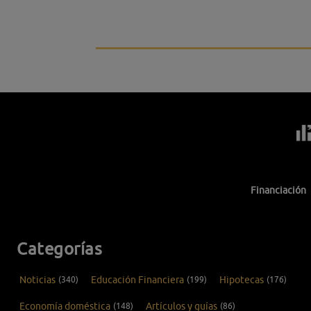
Financiación
Categorías
Noticias
(340)
Educación Financiera
(199)
Hipotecas
(176)
Economía doméstica
(148)
Artículos y guías
(86)