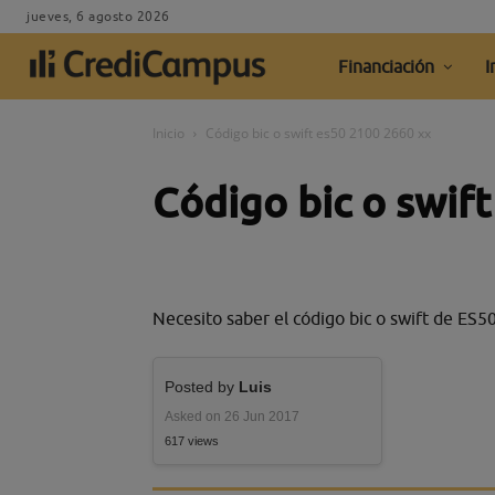
jueves, 6 agosto 2026
Financiación
I
Inicio
Código bic o swift es50 2100 2660 xx
Código bic o swif
Necesito saber el código bic o swift de ES
Posted by
Luis
Asked on 26 Jun 2017
617 views