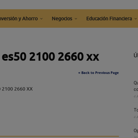
nversión y Ahorro
Negocios
Educación Financiera
t es50 2100 2660 xx
Ú
« Back to Previous Page
Q
50 2100 2660 XX
co
4 
To
4 
Op
30