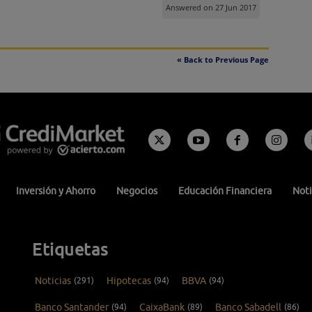
Answered on 27 Jun 2017
« Back to Previous Page
Inversión y Ahorro
Negocios
Educación Financiera
Noti
Etiquetas
Noticias
(291)
Hipotecas
(94)
BBVA
(94)
Banco Santander
(94)
CaixaBank
(89)
Banco Sabadell
(86)