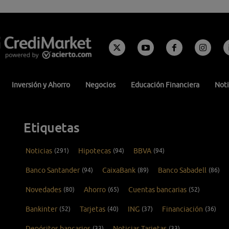
Inversión y Ahorro
Negocios
Educación Financiera
Noti
Etiquetas
Noticias
(291)
Hipotecas
(94)
BBVA
(94)
Banco Santander
(94)
CaixaBank
(89)
Banco Sabadell
(86)
Novedades
(80)
Ahorro
(65)
Cuentas bancarias
(52)
Bankinter
(52)
Tarjetas
(40)
ING
(37)
Financiación
(36)
Depósitos bancarios
(33)
Noticias Tarjetas
(33)