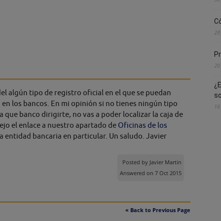
Có
28
Pr
20
¿E
el algún tipo de registro oficial en el que se puedan
s
d en los bancos. En mi opinión si no tienes ningún tipo
16
ue banco dirigirte, no vas a poder localizar la caja de
dejo el enlace a nuestro apartado de
Oficinas de los
a entidad bancaria en particular. Un saludo. Javier
Posted by
Javier Martin
Answered on 7 Oct 2015
« Back to Previous Page