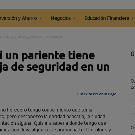
nversión y Ahorro
Negocios
Educación Financiera
da una caja de seguridad en un banco?
i un pariente tiene
Ú
ja de seguridad en un
Q
co
« Back to Previous Page
4 
To
como heredero tengo conocimiento que tenia
4 
o, pero desconozco la entidad bancaria, la ciudad
ntación alguna. Quisiera saber a donde tengo que
Op
amitación lleva algún coste por mi parte. Un saludo y
30