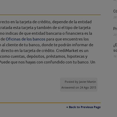
Có
28
ecto en la tarjeta de crédito, depende de la entidad
atada esta tarjeta y también de si el tipo de tarjeta
Pr
o indicas de que entidad bancaria o financiera es la
20
o de
Oficinas de los bancos
para que encuentres los
ón al cliente de tu banco, donde te podrán informar de
¿E
directo en la tarjeta de crédito. CrediMarket es un
s
 como cuentas, depósitos, préstamos, hipotecas y
16
 Puede que nos hayas con confundido con tu banco. Un
Posted by
Javier Martin
Answered on 24 Ago 2015
« Back to Previous Page