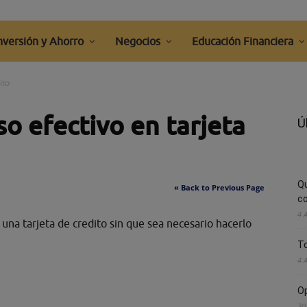
nversión y Ahorro
Negocios
Educación Financiera
ito
o efectivo en tarjeta
Ú
Q
« Back to Previous Page
co
4 
 una tarjeta de credito sin que sea necesario hacerlo
To
4 
Op
30