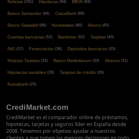
Noticias
Hipotecas
BBVA
(291)
(94)
(94)
Banco Santander
CaixaBank
(94)
(89)
Banco Sabadell
Novedades
Ahorro
(86)
(80)
(65)
Cuentas bancarias
Bankinter
Tarjetas
(52)
(52)
(40)
ING
Financiación
Depósitos bancarios
(37)
(36)
(33)
Noticias Tarjetas
Banco Mediolanum
Abanca
(33)
(33)
(31)
Hipotecas variables
Tarjetas de crédito
(28)
(26)
Kutxabank
(25)
CrediMarket.com
CrediMarket es el comparador online de préstamos,
hipotecas, tarjetas y seguros líder en España desde
2008. Tenemos por objetivo ayudar a nuestros
clientes a que tomen las mejores decisiones en todo