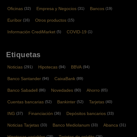
Oficinas
Empresa y Negocios
Bancos
(32)
(31)
(19)
Euríbor
Otros productos
(16)
(15)
Información CrediMarket
COVID-19
(5)
(1)
Etiquetas
Noticias
Hipotecas
BBVA
(291)
(94)
(94)
Banco Santander
CaixaBank
(94)
(89)
Banco Sabadell
Novedades
Ahorro
(86)
(80)
(65)
Cuentas bancarias
Bankinter
Tarjetas
(52)
(52)
(40)
ING
Financiación
Depósitos bancarios
(37)
(36)
(33)
Noticias Tarjetas
Banco Mediolanum
Abanca
(33)
(33)
(31)
Hipotecas variables
Tarjetas de crédito
(28)
(26)