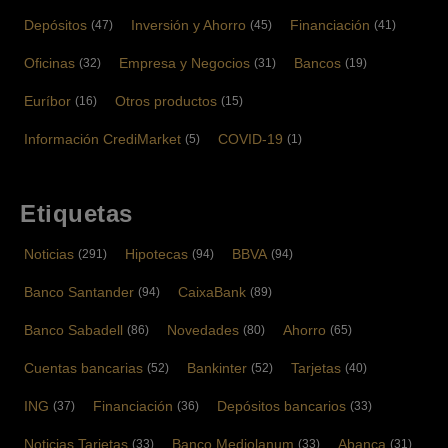
Depósitos
Inversión y Ahorro
Financiación
(47)
(45)
(41)
Oficinas
Empresa y Negocios
Bancos
(32)
(31)
(19)
Euríbor
Otros productos
(16)
(15)
Información CrediMarket
COVID-19
(5)
(1)
Etiquetas
Noticias
Hipotecas
BBVA
(291)
(94)
(94)
Banco Santander
CaixaBank
(94)
(89)
Banco Sabadell
Novedades
Ahorro
(86)
(80)
(65)
Cuentas bancarias
Bankinter
Tarjetas
(52)
(52)
(40)
ING
Financiación
Depósitos bancarios
(37)
(36)
(33)
Noticias Tarjetas
Banco Mediolanum
Abanca
(33)
(33)
(31)