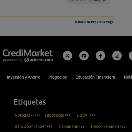
« Back to Previous Page
Inversión y Ahorro
Negocios
Educación Financiera
Noti
Etiquetas
Noticias
(291)
Hipotecas
(94)
BBVA
(94)
Banco Santander
(94)
CaixaBank
(89)
Banco Sabadell
(86)