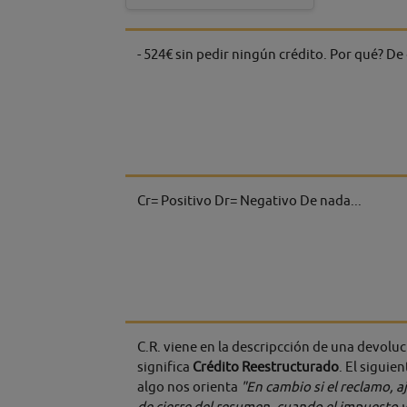
- 524€ sin pedir ningún crédito. Por qué? De
Cr= Positivo Dr= Negativo De nada...
C.R. viene en la descripcción de una devoluc
significa
Crédito Reestructurado
. El siguie
algo nos orienta
"
En cambio si el reclamo, a
de cierre del resumen, cuando el impuesto ya