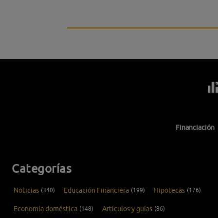
Financiación
Categorías
Noticias
(340)
Educación Financiera
(199)
Hipotecas
(176)
Economía doméstica
(148)
Artículos y guías
(86)