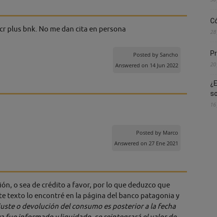
Có
 cr plus bnk. No me dan cita en persona
28
Pr
Posted by
Sancho
20
Answered on 14 Jun 2022
¿E
s
16
Posted by
Marco
Answered on 27 Ene 2021
ión, o sea de crédito a favor, por lo que deduzco que
nte texto lo encontré en la página del banco patagonia y
juste o devolución del consumo es posterior a la fecha
 fue informado y liquidado, se reintegrará el valor de