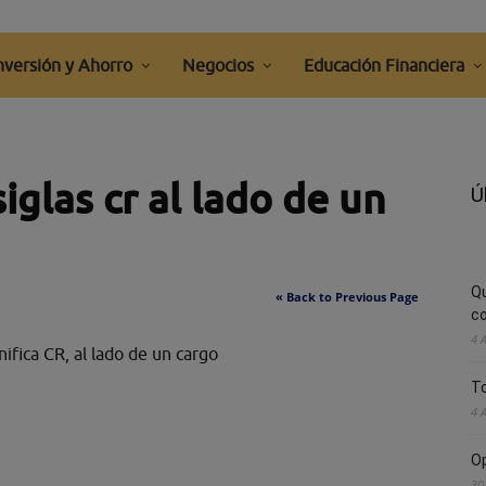
nversión y Ahorro
Negocios
Educación Financiera
siglas cr al lado de un
Ú
Q
« Back to Previous Page
co
4 
ifica CR, al lado de un cargo
To
4 
Op
30