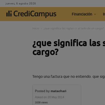
jueves, 6 agosto 2026
Financiación
I
Inicio
¿que significa las siglas cr al lado de un cargo?
¿que significa las 
cargo?
Tengo una factura que no entiendo. que sign
Posted by
matachari
Asked on 20 May 2014
1638 views