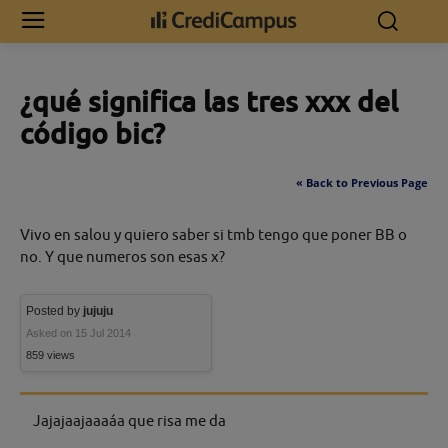
Inicio
¿qué significa las tres xxx del código bic?
¿qué significa las tres xxx del
código bic?
« Back to Previous Page
Vivo en salou y quiero saber si tmb tengo que poner BB o
no. Y que numeros son esas x?
Posted by
jujuju
Asked on 15 Jul 2014
859 views
Jajajaajaaaáa que risa me da