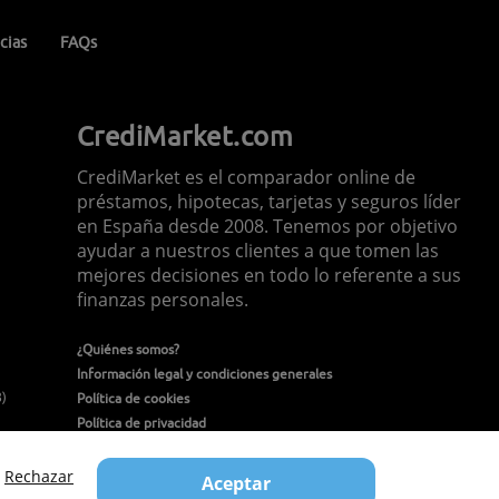
cias
FAQs
CrediMarket.com
CrediMarket es el comparador online de
préstamos, hipotecas, tarjetas y seguros líder
en España desde 2008. Tenemos por objetivo
ayudar a nuestros clientes a que tomen las
mejores decisiones en todo lo referente a sus
finanzas personales.
¿Quiénes somos?
Información legal y condiciones generales
8)
Política de cookies
Política de privacidad
Política de seguridad de la información
Contacto
Rechazar
Aceptar