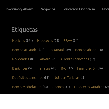
Inversión y Ahorro
Negocios
Educación Financiera
Noti
Etiquetas
Noticias
(291)
Hipotecas
(94)
BBVA
(94)
Banco Santander
(94)
CaixaBank
(89)
Banco Sabadell
(86)
Novedades
(80)
Ahorro
(65)
Cuentas bancarias
(52)
Bankinter
(52)
Tarjetas
(40)
ING
(37)
Financiación
(36)
Depósitos bancarios
(33)
Noticias Tarjetas
(33)
Banco Mediolanum
(33)
Abanca
(31)
Hipotecas variables
(2
Tarjetas de crédito
(26)
Kutxabank
(25)