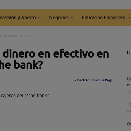
nversión y Ahorro
Negocios
Educación Financiera
jeros deutsche bank?
 dinero en efectivo en
Ú
che bank?
Q
« Back to Previous Page
co
4 
s cajeros deutsche bank?
To
4 
Op
30