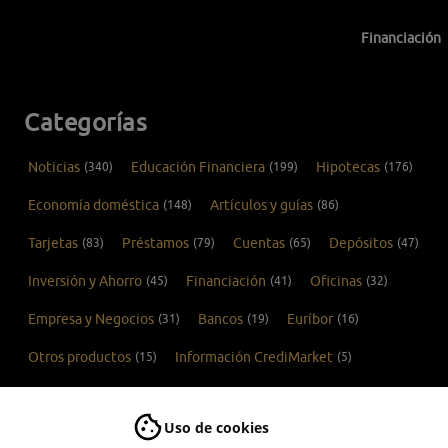
Financiación
Categorías
Noticias
(340)
Educación Financiera
(199)
Hipotecas
(176)
Economía doméstica
(148)
Artículos y guías
(86)
Tarjetas
(83)
Préstamos
(79)
Cuentas
(65)
Depósitos
(47)
Inversión y Ahorro
(45)
Financiación
(41)
Oficinas
(32)
Empresa y Negocios
(31)
Bancos
(19)
Euríbor
(16)
Otros productos
(15)
Información CrediMarket
(5)
COVID-19
(1)
Uso de cookies