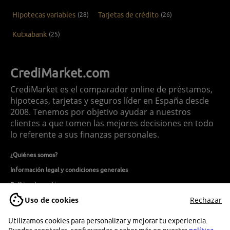
Hipotecas variables
(28)
Tarjetas de crédito
(26)
Kutxabank
(25)
CrediMarket.com
CrediMarket es el comparador online de préstamos,
hipotecas, tarjetas y seguros líder en España desde
2008. Tenemos por objetivo ayudar a nuestros
clientes a que tomen las mejores decisiones en todo
lo referente a sus finanzas personales.
¿Quiénes somos?
Información legal y condiciones generales
Política de cookies
Uso de cookies
Rechazar
Política de privacidad
Política de seguridad de la información
Utilizamos cookies para personalizar y mejorar tu experiencia.
Contacto