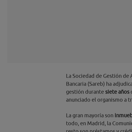
La Sociedad de Gestión de 
Bancaria (Sareb) ha adjudica
gestión durante
siete años
d
anunciado el organismo a t
La gran mayoría son
inmueb
todo, en Madrid, la Comunida
resto son préstamos y crédi