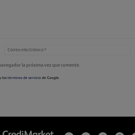
Nombre:*
Co
el
 navegador la próxima vez que comente.
y los
términos de servicio
de Google.