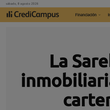
sábado, 8 agosto 2026
Financiación
I
La Sare
inmobiliar
carte