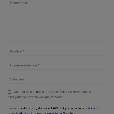
Comentario:
Nom
Corr
elec
Sitio
web
Guardar mi nombre, correo electrónico y sitio web en este
navegador la próxima vez que comente.
Este sitio está protegido por reCAPTCHA y se aplican la
política de
privacidad
y los
términos de servicio
de Google.