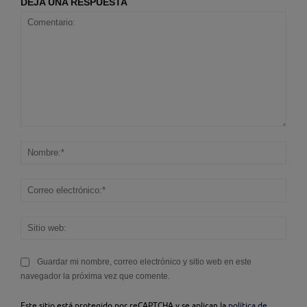
DEJA UNA RESPUESTA
Comentario:
Nom
Corr
elec
Sitio
web
Guardar mi nombre, correo electrónico y sitio web en este
navegador la próxima vez que comente.
Este sitio está protegido por reCAPTCHA y se aplican la
política de