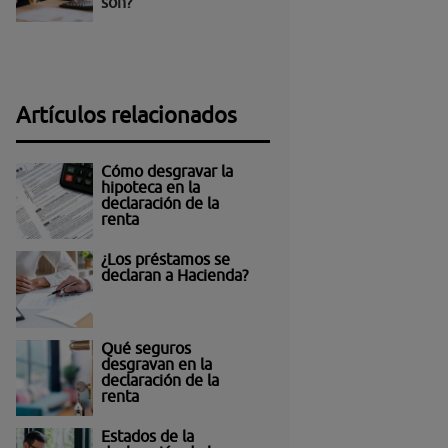
son?
Artículos relacionados
Cómo desgravar la
hipoteca en la
declaración de la
renta
¿Los préstamos se
declaran a Hacienda?
Qué seguros
desgravan en la
declaración de la
renta
Estados de la