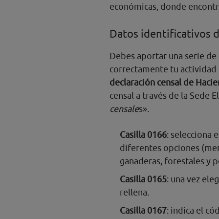
económicas, donde encontra
Datos identificativos d
Debes aportar una serie de 
correctamente tu actividad
declaración censal de Haci
censal a través de la Sede 
censale
s».
Casilla 0166
: selecciona 
diferentes opciones (merc
ganaderas, forestales y 
Casilla 0165
: una vez ele
rellena.
Casilla 0167
: indica el có