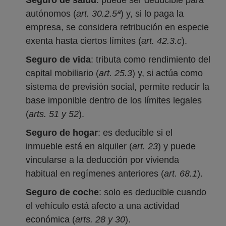
Seguro de salud
: puede ser deducible para
autónomos (
art. 30.2.5ª
) y, si lo paga la
empresa, se considera retribución en especie
exenta hasta ciertos límites (
art. 42.3.c
).
Seguro de vida
: tributa como rendimiento del
capital mobiliario (
art. 25.3
) y, si actúa como
sistema de previsión social, permite reducir la
base imponible dentro de los límites legales
(
arts. 51 y 52
).
Seguro de hogar
: es deducible si el
inmueble está en alquiler (
art. 23
) y puede
vincularse a la deducción por vivienda
habitual en regímenes anteriores (
art. 68.1
).
Seguro de coche
: solo es deducible cuando
el vehículo está afecto a una actividad
económica (
arts. 28 y 30
).