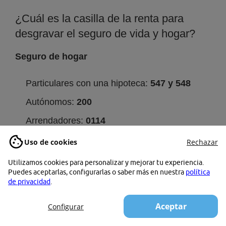
¿Cuál es la casilla de la renta para
desgravar el seguro de vida y hogar?
Seguro de hogar
Particulares con una hipoteca:
547 y 548
Autónomos:
200
Arrendadores:
0114
Uso de cookies
Rechazar
Seguro de vida
Utilizamos cookies para personalizar y mejorar tu experiencia.
Puedes aceptarlas, configurarlas o saber más en nuestra
política
Particulares con una hipoteca:
547 y 548
de privacidad
.
Autónomos:
200
Aceptar
Configurar
Vinculado a producto de ahorro:
462