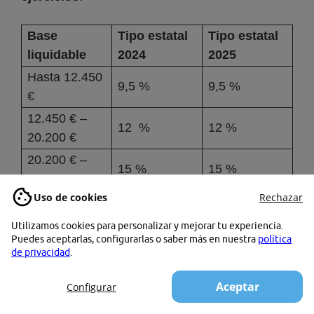
Base
Tipo estatal
Tipo estatal
liquidable
2024
2025
Hasta 12.450
9,5 %
9,5 %
€
12.450 € –
12 %
12 %
20.200 €
20.200 € –
15 %
15 %
35.200 €
Uso de cookies
Rechazar
35.200 € –
18,5 %
18,5 %
60.000 €
Utilizamos cookies para personalizar y mejorar tu experiencia.
Puedes aceptarlas, configurarlas o saber más en nuestra
política
60.000 € –
22,5 %
22,5 %
de privacidad
.
300.000 €
Más de
Aceptar
Configurar
24,5 %
24,5 %
300.000 €