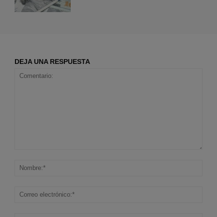
DEJA UNA RESPUESTA
Comentario:
Nom
Corr
elec