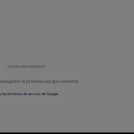
Nombre:*
Co
el
 navegador la próxima vez que comente.
y los
términos de servicio
de Google.