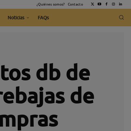
¿Quiénes somos?
Contacto
Noticias
FAQs
tos db de
rebajas de
ompras